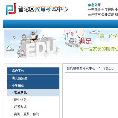
信息公开
公开目录
年度报告
小
公开指南
公开监督
初
>
普陀区教育考试中心
信息公开
综合工作
+
幼儿园招生
+
小学招生
-
实施意见
·
招生信息
·
联系方式
·
咨询、监督、信访
·